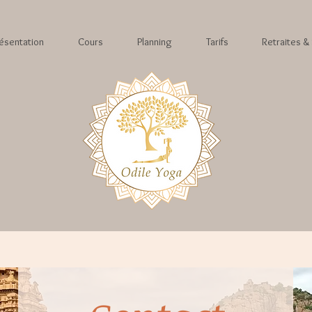
ésentation
Cours
Planning
Tarifs
Retraites &